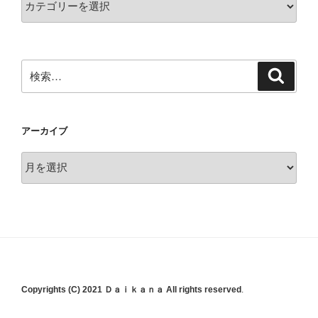
テ
ゴ
リ
ー
検
検
索
検
索:
索
アーカイブ
ア
ー
カ
イ
ブ
Copyrights (C) 2021 Ｄａｉｋａｎａ All rights reserved
.