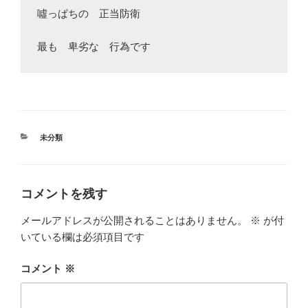
噓っぱちの　正当防衛

カ
未分類
テ
ゴ
リ
ー
コメントを残す
メールアドレスが公開されることはありません。
※
が付
いている欄は必須項目です
コメント
※