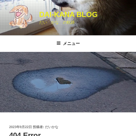
コ
ン
DAI-KANA BLOG
テ
だい かな の軌跡
ン
ツ
へ
メニュー
ス
キ
ッ
プ
投
2023年9月22日
投稿者:
だいかな
稿
404 Error