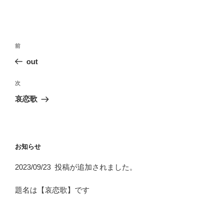
投
前
前
稿
の
out
ナ
投
ビ
稿
次
次
ゲ
の
哀恋歌
投
ー
稿
シ
ョ
お知らせ
ン
2023/09/23 投稿が追加されました。
題名は【哀恋歌】です