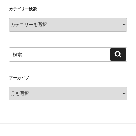
カテゴリー検索
カ
テ
ゴ
リ
ー
検
検
索
検
索:
索
アーカイブ
ア
ー
カ
イ
ブ