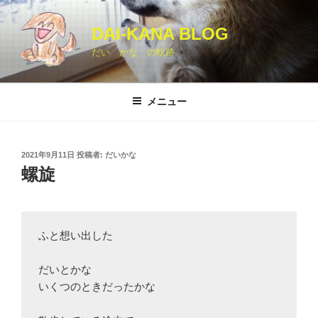
コ
ン
DAI-KANA BLOG
テ
だい かな の軌跡
ン
ツ
へ
メニュー
ス
キ
ッ
投
2021年9月11日
投稿者:
だいかな
プ
稿
螺旋
日:
ふと想い出した

だいとかな

いくつのときだったかな
