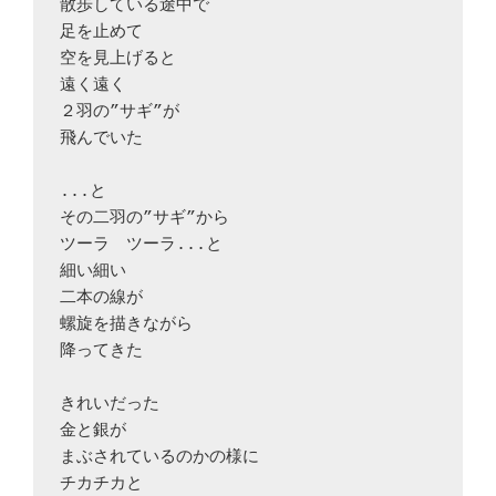
散歩している途中で

足を止めて

空を見上げると

遠く遠く

２羽の”サギ”が

飛んでいた

...と

その二羽の”サギ”から

ツーラ　ツーラ...と

細い細い

二本の線が

螺旋を描きながら

降ってきた

きれいだった

金と銀が

まぶされているのかの様に

チカチカと
