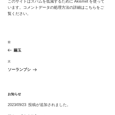
このサイトはスパムを低減するために Akismet を使って
います。
コメントデータの処理方法の詳細はこちらをご
覧ください
。
投
前
前
稿
の
繭玉
ナ
投
ビ
稿
次
次
ゲ
の
ソーランブシ
投
ー
稿
シ
ョ
お知らせ
ン
2023/09/23 投稿が追加されました。