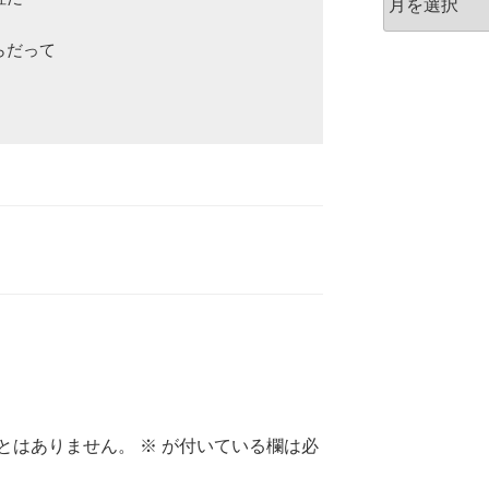
ー
カ
だって

イ
ブ
とはありません。
※
が付いている欄は必