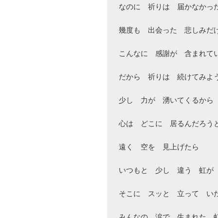
なのに　祈りは　届かなかった
幾度も　出会った　悲しみだけ
こんなに　感謝が　含まれてい
だから　祈りは　続けてみよう
少し　力が　湧いてくるから

心は　どこに　居るんだろうと
遠く　空を　見上げたら

いつもと　少し　違う　虹が

そこに　スッと　立って　いた
みんなの　涙で　生まれた　虹