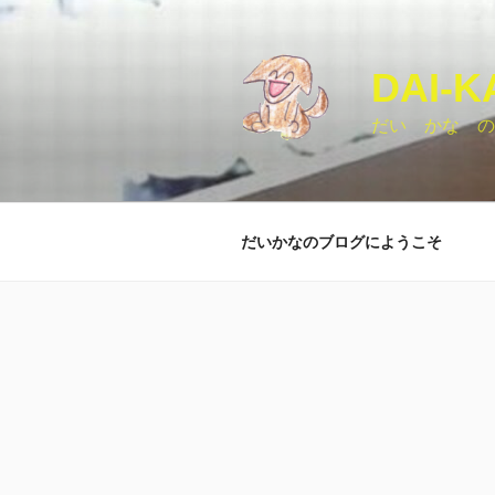
コ
ン
テ
DAI-K
ン
ツ
だい かな の
へ
ス
キ
ッ
だいかなのブログにようこそ
プ