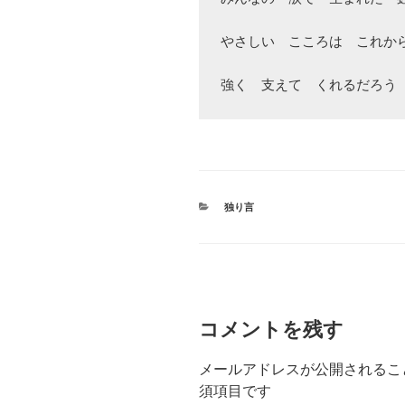
やさしい　こころは　これから
カ
独り言
テ
ゴ
リ
ー
コメントを残す
メールアドレスが公開されるこ
須項目です