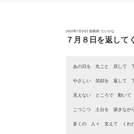
投
2022年7月10日
投稿者:
だいかな
稿
７月８日を返して
日:
あの日を　丸ごと　戻して　下
やさしい　笑顔を　返して　下
見えない　ところで　動いて　
こつこつ　土台を　築きながら
多くの　人々　支えて　くれた