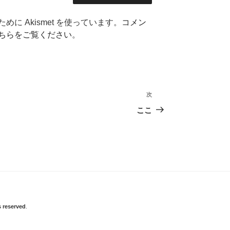
に Akismet を使っています。
コメン
ちらをご覧ください
。
次
次
の
ここ
投
稿
 reserved
.