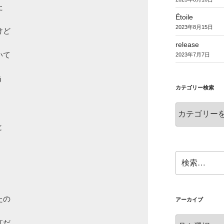


Étoile
2023年8月15日
ど

release
2023年7月7日
て



カテゴリー検索
カ
テ


ゴ
リ
ー
検
検
索:
索
の

アーカイブ
ア
だ
