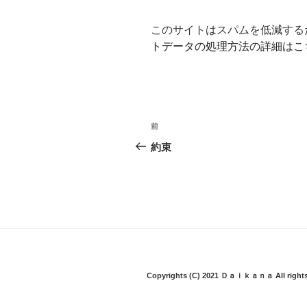
このサイトはスパムを低減するため
トデータの処理方法の詳細はこ
投
前
前
稿
の
約束
投
ナ
稿
ビ
ゲ
ー
シ
Copyrights (C) 2021 Ｄａｉｋａｎａ All rights
ョ