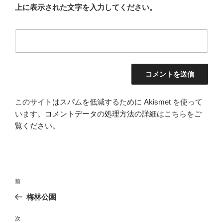
上に表示された文字を入力してください。
このサイトはスパムを低減するために Akismet を使って
います。
コメントデータの処理方法の詳細はこちらをご
覧ください
。
投
前
前
稿
の
梅林公園
ナ
投
ビ
稿
次
次