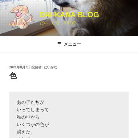
コ
ン
DAI-KANA BLOG
テ
だい かな の軌跡
ン
ツ
へ
メニュー
ス
キ
ッ
投
2021年8月7日
投稿者:
だいかな
プ
稿
色
日:
あの子たちが

いってしまって

私の中から

いくつかの色が

消えた。
