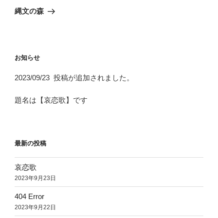
ゲ
の
縄文の森
投
ー
稿
シ
ョ
お知らせ
ン
2023/09/23 投稿が追加されました。
題名は【哀恋歌】です
最新の投稿
哀恋歌
2023年9月23日
404 Error
2023年9月22日